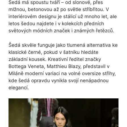
Šedá má spoustu tváří – od slonové, přes
mlžnou, betonovou až po světle stříbřitou. V
interiérovém designu je stálicí už mnoho let, ale
letos šedou najdete i v kolekcích předních
světových módních značek i známých řetězců.
Šedá skvěle funguje jako tlumená alternativa ke
klasické černé, pokud v šatníku hledáte
základní kousek. Kreativní ředitel značky
Bottega Veneta, Matthieu Blazy, představil v
Miláně moderní variaci na volné oversize střihy,
kde šedá opravdu vynikla svojí nenápadnou
elegancí.