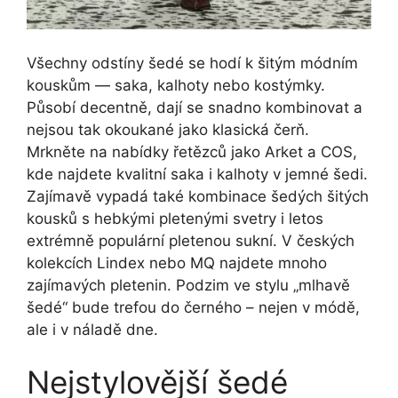
Všechny odstíny šedé se hodí k šitým módním
kouskům — saka, kalhoty nebo kostýmky.
Působí decentně, dají se snadno kombinovat a
nejsou tak okoukané jako klasická čerň.
Mrkněte na nabídky řetězců jako Arket a COS,
kde najdete kvalitní saka i kalhoty v jemné šedi.
Zajímavě vypadá také kombinace šedých šitých
kousků s hebkými pletenými svetry i letos
extrémně populární pletenou sukní. V českých
kolekcích Lindex nebo MQ najdete mnoho
zajímavých pletenin. Podzim ve stylu „mlhavě
šedé“ bude trefou do černého – nejen v módě,
ale i v náladě dne.
Nejstylovější šedé