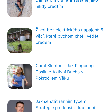
Dahlstrom cítí fit a šťastně jako
nikdy předtím
Život bez elektrického napájení: 5
věcí, které bychom chtěli vědět
předem
Carol Klenfner: Jak Pingpong
Posiluje Aktivní Ducha v
Pokročilém Věku
Jak se stát ranním typem:
Strategie pro lepší zirkadiánní