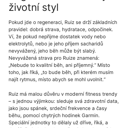
životní styl
Pokud jde o regeneraci, Ruiz se drží základních
pravidel: dobrá strava, hydratace, odpočinek.
Ví, že pokud nepřijme dostatek vody nebo
elektrolytů, nebo je jeho příjem sacharidů
nevyvážený, jeho běh může být slabý.
Nevyvážená strava pro Ruize znamená:
„Nebude to kvalitní běh, ani příjemný.“ Místo
toho, jak říká, „to bude běh, při kterém musím
najít rytmus, místo abych se mohl uvolnit.“
Ruiz má malou důvěru v moderní fitness trendy
– s jednou výjimkou: sleduje svá zdravotní data,
jako jsou spánek, srdeční frekvence a časy
běhu, pomocí chytrých hodinek Garmin.
Speciální jednotky to dělaly už dříve, říká, a