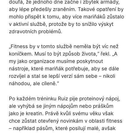
doufá, že jednoho dne začne i zbytek armády,
aby lépe předešly zraněním. Takové opatření by
mohlo přispět k tomu, aby více mariňáků zůstalo
v aktivní službě, protože by to snížilo výskyt
zdravotních problémů.
„Fitness by v tomto službě neměla být víc než
koníčkem. Musí to být způsob života,“ řekl. „A
my jako organizace musíme poskytnout
nástroje, které mariňák potřebuje, aby se dále
rozvíjel a stal se lepší verzí sám sebe – nikoli
náhodou, ale cíleně.“
Po každém tréninku Ruiz pije proteinový nápoj,
ale vyhýbá se jiným nápojům nebo práškům
jako je kreatin. Právě kvůli svému věku však
chce zůstat otevřený novinkám v oblasti fitness
– například pásům, které posilují malé, avšak