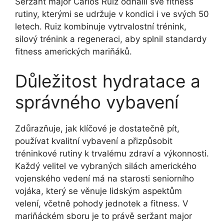
Seržant major Carlos Ruiz odhalil své fitness
rutiny, kterými se udržuje v kondici i ve svých 50
letech. Ruiz kombinuje vytrvalostní trénink,
silový trénink a regeneraci, aby splnil standardy
fitness amerických mariňáků.
Důležitost hydratace a
správného vybavení
Zdůrazňuje, jak klíčové je dostatečně pít,
používat kvalitní vybavení a přizpůsobit
tréninkové rutiny k trvalému zdraví a výkonnosti.
Každý velitel ve vybraných silách amerického
vojenského vedení má na starosti seniorního
vojáka, který se věnuje lidským aspektům
velení, včetně pohody jednotek a fitness. V
mariňáckém sboru je to právě seržant major