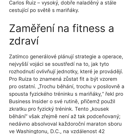
Carlos Ruiz – vysoký, dobře naladěný a stále
cestující po světě s mariňáky.
Zaměření na fitness a
zdraví
Zatímco generálové plánují strategie a operace,
nejvyšší vojáci se soustředí na to, jak tyto
rozhodnutí ovlivňují jednotky, které je provádějí.
Pro Ruiza to znamená zůstat fit a být vzorem
pro ostatní. „Trochu běhání, trochu v posilovně a
spousta fyzického tréninku s mariňáky,“ řekl pro
Business Insider o své rutině, přičemž použil
zkratku pro fyzický trénink. Tento „kousek
běhání“ však zřejmě není až tak podceňovaný;
nedávno absolvoval každoroční maraton sboru
ve Washingtonu, D.C., na vzdálenost 42