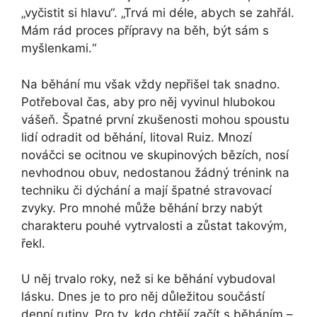
„vyčistit si hlavu“. „Trvá mi déle, abych se zahřál.
Mám rád proces přípravy na běh, být sám s
myšlenkami.“
Na běhání mu však vždy nepřišel tak snadno.
Potřeboval čas, aby pro něj vyvinul hlubokou
vášeň. Špatné první zkušenosti mohou spoustu
lidí odradit od běhání, litoval Ruiz. Mnozí
nováčci se ocitnou ve skupinových bězích, nosí
nevhodnou obuv, nedostanou žádný trénink na
techniku či dýchání a mají špatné stravovací
zvyky. Pro mnohé může běhání brzy nabýt
charakteru pouhé vytrvalosti a zůstat takovým,
řekl.
U něj trvalo roky, než si ke běhání vybudoval
lásku. Dnes je to pro něj důležitou součástí
denní rutiny. Pro ty, kdo chtějí začít s běháním –