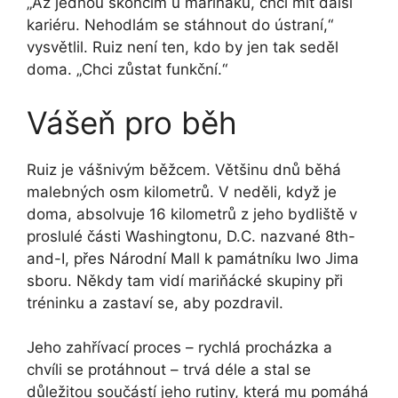
„Až jednou skončím u mariňáků, chci mít další
kariéru. Nehodlám se stáhnout do ústraní,“
vysvětlil. Ruiz není ten, kdo by jen tak seděl
doma. „Chci zůstat funkční.“
Vášeň pro běh
Ruiz je vášnivým běžcem. Většinu dnů běhá
malebných osm kilometrů. V neděli, když je
doma, absolvuje 16 kilometrů z jeho bydliště v
proslulé části Washingtonu, D.C. nazvané 8th-
and-I, přes Národní Mall k památníku Iwo Jima
sboru. Někdy tam vidí mariňácké skupiny při
tréninku a zastaví se, aby pozdravil.
Jeho zahřívací proces – rychlá procházka a
chvíli se protáhnout – trvá déle a stal se
důležitou součástí jeho rutiny, která mu pomáhá