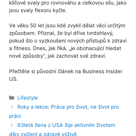
klíčové svaly pro rovnováhu a celkovou sílu, jako
jsou svaly flexoru kyčle.
Ve věku 50 let jsou lidé zvyklí dělat věci určitým
způsobem. Přiznal, že byl dříve tvrdohlavý,
pokud šlo o vyzkoušení nových přístupů k zdraví
a fitness. Dnes, jak říká, „je obohacující hledat
nové způsoby“, jak zachovat své zdraví.
Přečtěte si původní článek na Business Insider
US.
Rubriky
Lifestyle
Roky a lekce: Práce pro život, ne život pro
práci
93letá žena z USA žije aktivním životem
díky cvičení a zdravé výživě