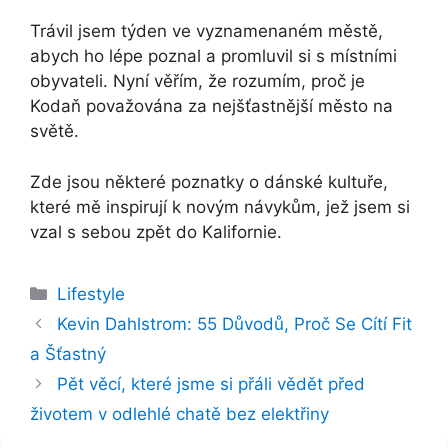
Trávil jsem týden ve vyznamenaném městě,
abych ho lépe poznal a promluvil si s místními
obyvateli. Nyní věřím, že rozumím, proč je
Kodaň považována za nejšťastnější město na
světě.
Zde jsou některé poznatky o dánské kultuře,
které mě inspirují k novým návykům, jež jsem si
vzal s sebou zpět do Kalifornie.
Rubriky
Lifestyle
Kevin Dahlstrom: 55 Důvodů, Proč Se Cítí Fit
a Šťastný
Pět věcí, které jsme si přáli vědět před
životem v odlehlé chatě bez elektřiny