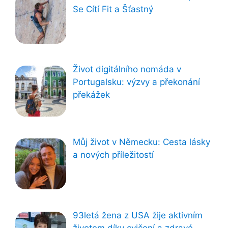
Se Cítí Fit a Šťastný
Život digitálního nomáda v
Portugalsku: výzvy a překonání
překážek
Můj život v Německu: Cesta lásky
a nových příležitostí
93letá žena z USA žije aktivním
životem díky cvičení a zdravé