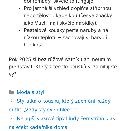
dohromady, skvěle to funguje.
Pro jemnější vzhled doplňte stříbrnou
nebo tělovou kabelkou (české značky
jako Vuch mají skvělé nabídky).
Pastelové kousky perte naruby a na
nízkou teplotu – zachovají si barvu i
hebkost.
Rok 2025 si bez růžové šatníku ani neumím
představit. Který z těchto kousků si zamilujete
vy?
Rubriky
Móda a styl
Stylistka o kousku, který zachrání každý
outfit: „Vždy stylově oblečeni“
Nejlepší vlasové tipy Lindy Fernström: Jak
na efekt kadeřníka doma