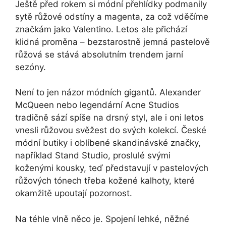
Ještě před rokem si módní přehlídky podmanily
sytě růžové odstíny a magenta, za což vděčíme
značkám jako Valentino. Letos ale přichází
klidná proměna – bezstarostně jemná pastelově
růžová se stává absolutním trendem jarní
sezóny.
Není to jen názor módních gigantů. Alexander
McQueen nebo legendární Acne Studios
tradičně sází spíše na drsný styl, ale i oni letos
vnesli růžovou svěžest do svých kolekcí. České
módní butiky i oblíbené skandinávské značky,
například Stand Studio, proslulé svými
koženými kousky, teď představují v pastelových
růžových tónech třeba kožené kalhoty, které
okamžitě upoutají pozornost.
Na téhle vlně něco je. Spojení lehké, něžné