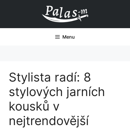
Přeskočit
na
obsah
Menu
Stylista radí: 8
stylových jarních
kousků v
nejtrendovější