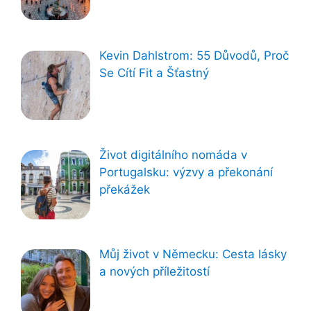
Kevin Dahlstrom: 55 Důvodů, Proč
Se Cítí Fit a Šťastný
Život digitálního nomáda v
Portugalsku: výzvy a překonání
překážek
Můj život v Německu: Cesta lásky
a nových příležitostí