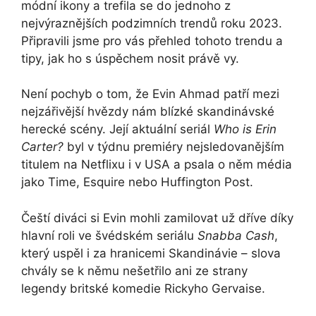
módní ikony a trefila se do jednoho z
nejvýraznějších podzimních trendů roku 2023.
Připravili jsme pro vás přehled tohoto trendu a
tipy, jak ho s úspěchem nosit právě vy.
Není pochyb o tom, že Evin Ahmad patří mezi
nejzářivější hvězdy nám blízké skandinávské
herecké scény. Její aktuální seriál
Who is Erin
Carter?
byl v týdnu premiéry nejsledovanějším
titulem na Netflixu i v USA a psala o něm média
jako Time, Esquire nebo Huffington Post.
Čeští diváci si Evin mohli zamilovat už dříve díky
hlavní roli ve švédském seriálu
Snabba Cash
,
který uspěl i za hranicemi Skandinávie – slova
chvály se k němu nešetřilo ani ze strany
legendy britské komedie Rickyho Gervaise.