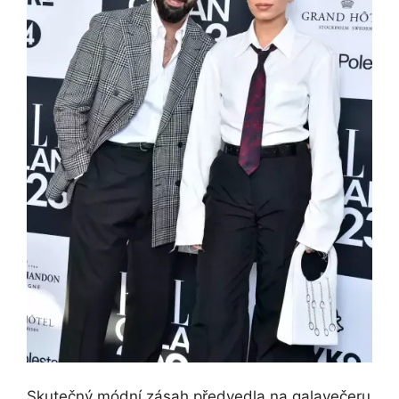
Skutečný módní zásah předvedla na galavečeru