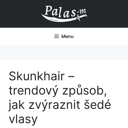
Přeskočit
na
obsah
Menu
Skunkhair –
trendový způsob,
jak zvýraznit šedé
vlasy