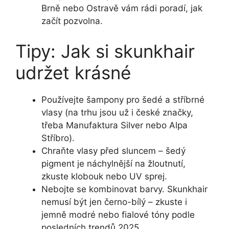
Brně nebo Ostravě vám rádi poradí, jak
začít pozvolna.
Tipy: Jak si skunkhair
udržet krásné
Používejte šampony pro šedé a stříbrné
vlasy (na trhu jsou už i české značky,
třeba Manufaktura Silver nebo Alpa
Stříbro).
Chraňte vlasy před sluncem – šedý
pigment je náchylnější na žloutnutí,
zkuste klobouk nebo UV sprej.
Nebojte se kombinovat barvy. Skunkhair
nemusí být jen černo-bílý – zkuste i
jemně modré nebo fialové tóny podle
posledních trendů 2025.