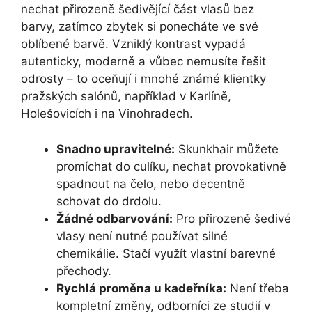
nechat přirozeně šedivějící část vlasů bez
barvy, zatímco zbytek si ponecháte ve své
oblíbené barvě. Vzniklý kontrast vypadá
autenticky, moderně a vůbec nemusíte řešit
odrosty – to oceňují i mnohé známé klientky
pražských salónů, například v Karlíně,
Holešovicích i na Vinohradech.
Snadno upravitelné:
Skunkhair můžete
promíchat do culíku, nechat provokativně
spadnout na čelo, nebo decentně
schovat do drdolu.
Žádné odbarvování:
Pro přirozeně šedivé
vlasy není nutné používat silné
chemikálie. Stačí využít vlastní barevné
přechody.
Rychlá proměna u kadeřníka:
Není třeba
kompletní změny, odborníci ze studií v