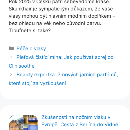
Rok 2025 v Česku patří sebevědomé kráse.
Skunkhair je sympatickým důkazem, že vaše
vlasy mohou být hlavním módním doplňkem –
bez ohledu na věk nebo původní barvu.
Troufnete si také?
Rubriky
Péče o vlasy
Pleťová čistící mlha: Jak používat sprej od
Clinisoothe
Beauty expertka: 7 nových jarních parfémů,
které stojí za vyzkoušení
Zkušenosti na nočním vlaku v
Evropě: Cesta z Berlína do Vídně