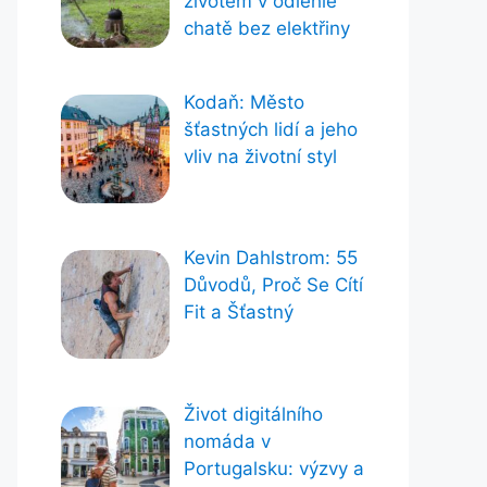
životem v odlehlé
chatě bez elektřiny
Kodaň: Město
šťastných lidí a jeho
vliv na životní styl
Kevin Dahlstrom: 55
Důvodů, Proč Se Cítí
Fit a Šťastný
Život digitálního
nomáda v
Portugalsku: výzvy a