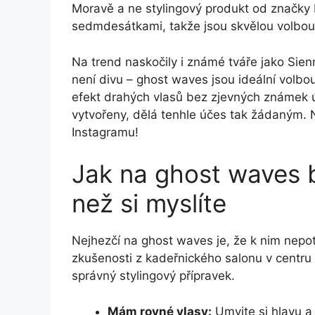
Moravě a ne stylingový produkt od značky 
sedmdesátkami, takže jsou skvělou volbou
Na trend naskočily i známé tváře jako Sie
není divu – ghost waves jsou ideální volbou 
efekt drahých vlasů bez zjevných známek ú
vytvořeny, dělá tenhle účes tak žádaným. 
Instagramu!
Jak na ghost waves 
než si myslíte
Nejhezčí na ghost waves je, že k nim nepo
zkušenosti z kadeřnického salonu v centru P
správný stylingový přípravek.
Mám rovné vlasy:
Umyjte si hlavu a 