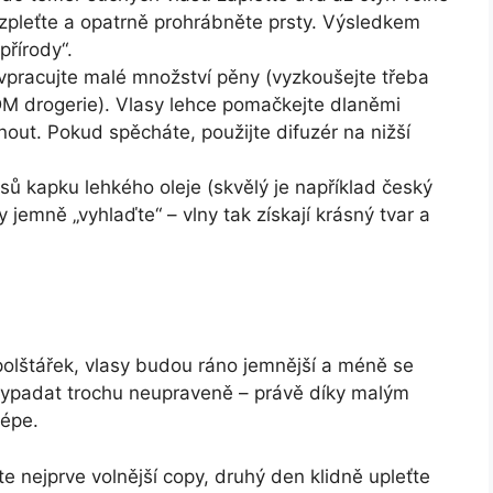
ozpleťte a opatrně prohrábněte prsty. Výsledkem
přírody“.
vpracujte malé množství pěny (vyzkoušejte třeba
DM drogerie). Vlasy lehce pomačkejte dlaněmi
ut. Pokud spěcháte, použijte difuzér na nižší
sů kapku lehkého oleje (skvělý je například český
 jemně „vyhlaďte“ – vlny tak získají krásný tvar a
olštářek, vlasy budou ráno jemnější a méně se
i vypadat trochu neupraveně – právě díky malým
lépe.
 nejprve volnější copy, druhý den klidně upleťte