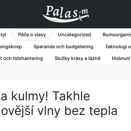
tyl
Péče o vlasy
Uncategorized
Rumsorganis
ningsknep
Sparande och budgetering
Teknologi o
et och tidshantering
Služby krásy a lázně
Hubnutí
a kulmy! Takhle
ovější vlny bez tepla