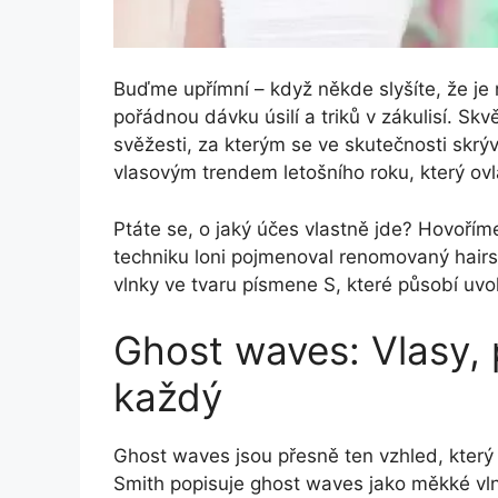
Buďme upřímní – když někde slyšíte, že je 
pořádnou dávku úsilí a triků v zákulisí. Skvě
svěžesti, za kterým se ve skutečnosti skrý
vlasovým trendem letošního roku, který ovlád
Ptáte se, o jaký účes vlastně jde? Hovořím
techniku loni pojmenoval renomovaný hairs
vlnky ve tvaru písmene S, které působí uv
Ghost waves: Vlasy, 
každý
Ghost waves jsou přesně ten vzhled, který
Smith popisuje ghost waves jako měkké vlny,