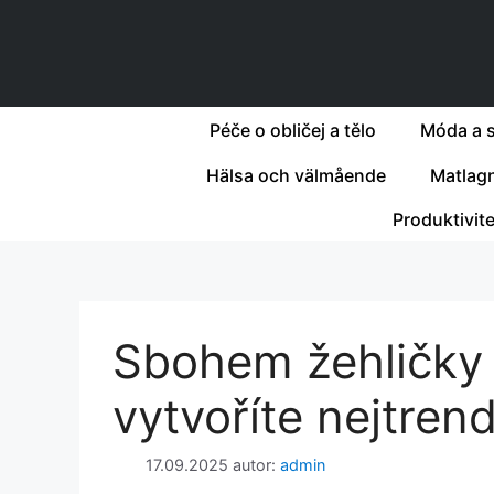
Přeskočit
na
obsah
Péče o obličej a tělo
Móda a s
Hälsa och välmående
Matlag
Produktivit
Sbohem žehličky 
vytvoříte nejtrend
17.09.2025
autor:
admin