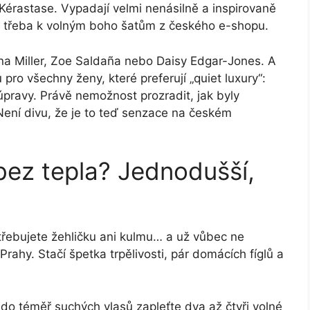
Kérastase. Vypadají velmi nenásilně a inspirovaně
 třeba k volným boho šatům z českého e-shopu.
nna Miller, Zoe Saldaña nebo Daisy Edgar-Jones. A
pro všechny ženy, které preferují „quiet luxury“:
pravy. Právě nemožnost prozradit, jak byly
Není divu, že je to teď senzace na českém
bez tepla? Jednodušší,
třebujete žehličku ani kulmu… a už vůbec ne
rahy. Stačí špetka trpělivosti, pár domácích fíglů a
do téměř suchých vlasů zapleťte dva až čtyři volné