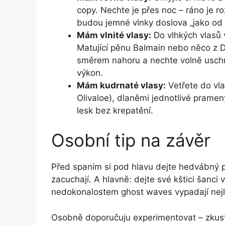
copy. Nechte je přes noc – ráno je r
budou jemné vlnky doslova „jako od 
Mám vlnité vlasy:
Do vlhkých vlasů 
Matující pěnu Balmain nebo něco z 
směrem nahoru a nechte volně uschno
výkon.
Mám kudrnaté vlasy:
Vetřete do vla
Olivaloe), dlaněmi jednotlivé prameny
lesk bez krepatění.
Osobní tip na závěr
Před spaním si pod hlavu dejte hedvábný p
zacuchají. A hlavně: dejte své kštici šanc
nedokonalostem ghost waves vypadají nej
Osobně doporučuju experimentovat – zkuste