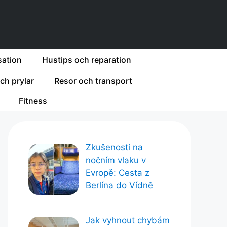
ation
Hustips och reparation
ch prylar
Resor och transport
Fitness
Zkušenosti na
nočním vlaku v
Evropě: Cesta z
Berlína do Vídně
Jak vyhnout chybám