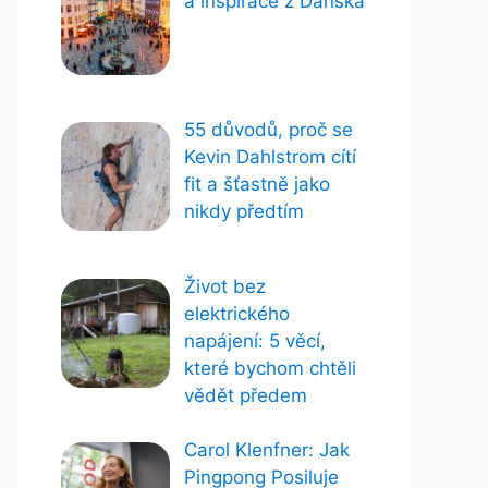
a inspirace z Dánska
55 důvodů, proč se
Kevin Dahlstrom cítí
fit a šťastně jako
nikdy předtím
Život bez
elektrického
napájení: 5 věcí,
které bychom chtěli
vědět předem
Carol Klenfner: Jak
Pingpong Posiluje