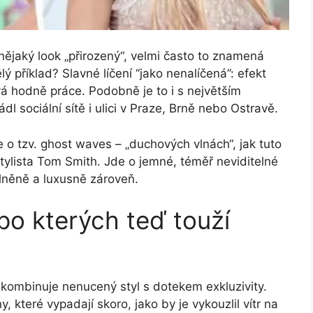
nějaký look „přirozený“, velmi často to znamená
lý příklad? Slavné líčení “jako nenalíčená”: efekt
vá hodně práce. Podobně je to i s největším
l sociální sítě i ulici v Praze, Brně nebo Ostravě.
e o tzv. ghost waves – „duchových vlnách“, jak tuto
tylista Tom Smith. Jde o jemné, téměř neviditelné
olněně a luxusně zároveň.
po kterých teď touží
 kombinuje nenucený styl s dotekem exkluzivity.
 které vypadají skoro, jako by je vykouzlil vítr na