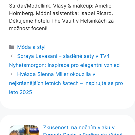
Sardar/Modellink. Vlasy & makeup: Amelie
Holmberg. Módní asistentka: Isabel Ricard.
Děkujeme hotelu The Vault v Helsinkách za
možnost focení!
Rubriky
Móda a styl
Soraya Lavasani – sladěné sety v TV4
Nyhetsmorgon: Inspirace pro elegantní vzhled
Hvězda Sienna Miller okouzlila v
nejkrásnějších letních šatech – inspirujte se pro
léto 2025
Zkušenosti na nočním vlaku v
Evropě: Cesta z Berlína do Vídně