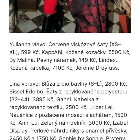
Yulianna vlevo: Červené viskózové šaty (XS–
XL), 599 Kč, KappAhl. Kožené kozačky, 5500 Kč,
By Malina. Pevný náramek, 149 Kč, Lindex.
Kožená kabelka, 7100 Kč, Jérôme Dreyfuss.
Lina vpravo: Blůza z bio bavlny (S–L), 2800 Kč,
Sissel Edelbo. Šaty z recyklovaného polyesteru
(32–44), 3895 Kč, Ganni. Kabelka z
recyklovaného textilu, 2500 Kč, Lì per Lei.
Náušnice z pozlacené mosazi s achátem, 1500
Kč, Anni Lu. Zelený náhrdelník, 3000 Kč, Izabel
Display. Perlové náhrdelníky s enamel přívěsky,
2450 Kč a 1750 Kč, Sophie by Sophie. Prsteny,