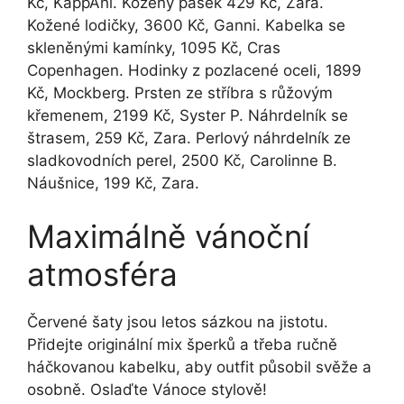
Kč, KappAhl. Kožený pásek 429 Kč, Zara.
Kožené lodičky, 3600 Kč, Ganni. Kabelka se
skleněnými kamínky, 1095 Kč, Cras
Copenhagen. Hodinky z pozlacené oceli, 1899
Kč, Mockberg. Prsten ze stříbra s růžovým
křemenem, 2199 Kč, Syster P. Náhrdelník se
štrasem, 259 Kč, Zara. Perlový náhrdelník ze
sladkovodních perel, 2500 Kč, Carolinne B.
Náušnice, 199 Kč, Zara.
Maximálně vánoční
atmosféra
Červené šaty jsou letos sázkou na jistotu.
Přidejte originální mix šperků a třeba ručně
háčkovanou kabelku, aby outfit působil svěže a
osobně. Oslaďte Vánoce stylově!