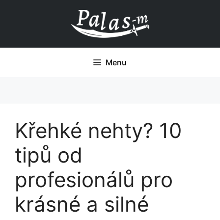
Přeskočit
na
obsah
Menu
Křehké nehty? 10
tipů od
profesionálů pro
krásné a silné