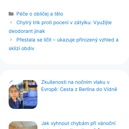
Rubriky
Péče o obličej a tělo
Chytrý trik proti pocení v zátylku: Využijte
deodorant jinak
Přestala se líčit – ukazuje přirozený vzhled a
sklízí obdiv
Zkušenosti na nočním vlaku v
Evropě: Cesta z Berlína do Vídně
Jak vyhnout chybám při vánoční