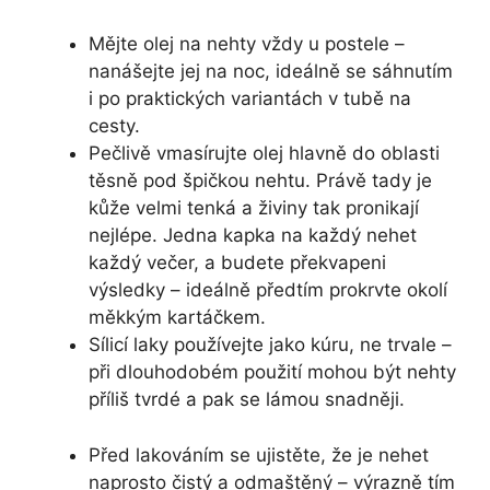
Mějte olej na nehty vždy u postele –
nanášejte jej na noc, ideálně se sáhnutím
i po praktických variantách v tubě na
cesty.
Pečlivě vmasírujte olej hlavně do oblasti
těsně pod špičkou nehtu. Právě tady je
kůže velmi tenká a živiny tak pronikají
nejlépe. Jedna kapka na každý nehet
každý večer, a budete překvapeni
výsledky – ideálně předtím prokrvte okolí
měkkým kartáčkem.
Sílicí laky používejte jako kúru, ne trvale –
při dlouhodobém použití mohou být nehty
příliš tvrdé a pak se lámou snadněji.
Před lakováním se ujistěte, že je nehet
naprosto čistý a odmaštěný – výrazně tím