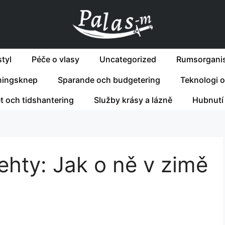
tyl
Péče o vlasy
Uncategorized
Rumsorganis
ningsknep
Sparande och budgetering
Teknologi o
et och tidshantering
Služby krásy a lázně
Hubnutí
ehty: Jak o ně v zimě