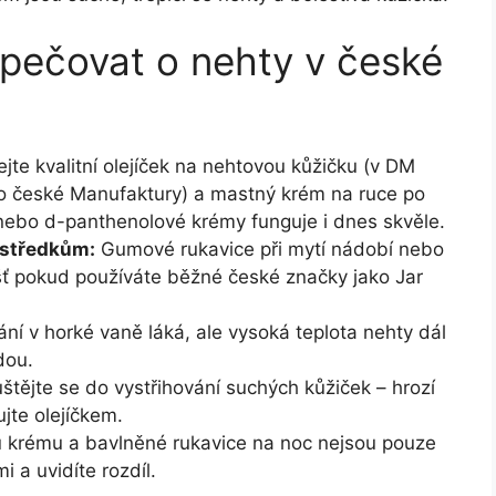
 pečovat o nehty v české
jte kvalitní olejíček na nehtovou kůžičku (v DM
o české Manufaktury) a mastný krém na ruce po
nebo d-panthenolové krémy funguje i dnes skvěle.
ostředkům:
Gumové rukavice při mytí nádobí nebo
ášť pokud používáte běžné české značky jako Jar
í v horké vaně láká, ale vysoká teplota nehty dál
dou.
tějte se do vystřihování suchých kůžiček – hrozí
ujte olejíčkem.
vu krému a bavlněné rukavice na noc nejsou pouze
i a uvidíte rozdíl.