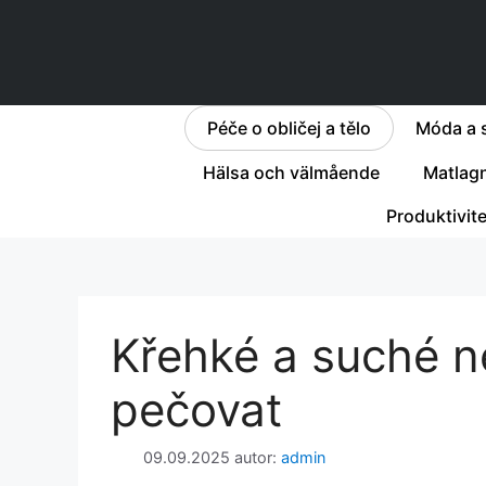
Přeskočit
na
obsah
Péče o obličej a tělo
Móda a s
Hälsa och välmående
Matlag
Produktivit
Křehké a suché n
pečovat
09.09.2025
autor:
admin