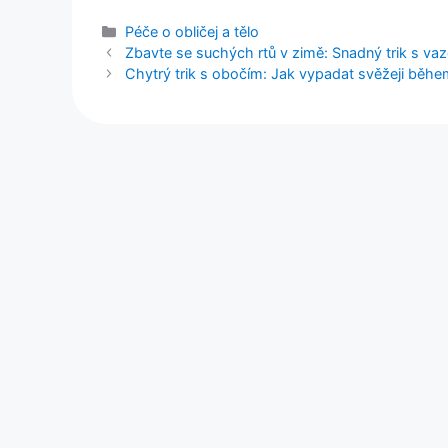
Rubriky
Péče o obličej a tělo
Zbavte se suchých rtů v zimě: Snadný trik s vaz
Chytrý trik s obočím: Jak vypadat svěžeji během