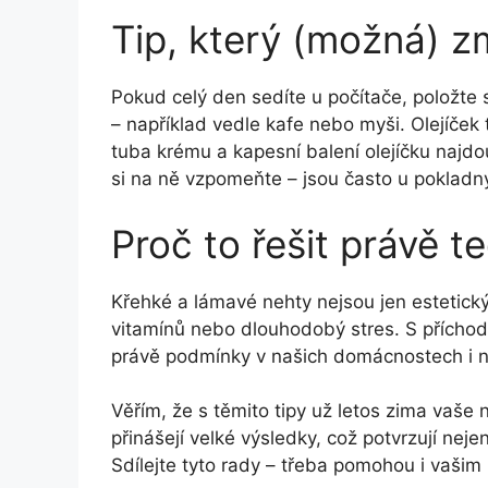
Tip, který (možná) z
Pokud celý den sedíte u počítače, položte s
– například vedle kafe nebo myši. Olejíček
tuba krému a kapesní balení olejíčku najd
si na ně vzpomeňte – jsou často u pokladn
Proč to řešit právě t
Křehké a lámavé nehty nejsou jen estetick
vitamínů nebo dlouhodobý stres. S příchod
právě podmínky v našich domácnostech i n
Věřím, že s těmito tipy už letos zima vaš
přinášejí velké výsledky, což potvrzují nej
Sdílejte tyto rady – třeba pomohou i vaši