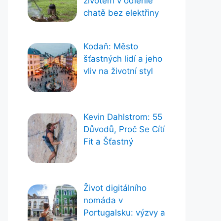
životem v odlehlé
chatě bez elektřiny
Kodaň: Město
šťastných lidí a jeho
vliv na životní styl
Kevin Dahlstrom: 55
Důvodů, Proč Se Cítí
Fit a Šťastný
Život digitálního
nomáda v
Portugalsku: výzvy a