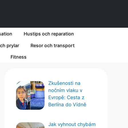
ation
Hustips och reparation
ch prylar
Resor och transport
Fitness
Zkušenosti na
nočním vlaku v
Evropě: Cesta z
Berlína do Vídně
Jak vyhnout chybám