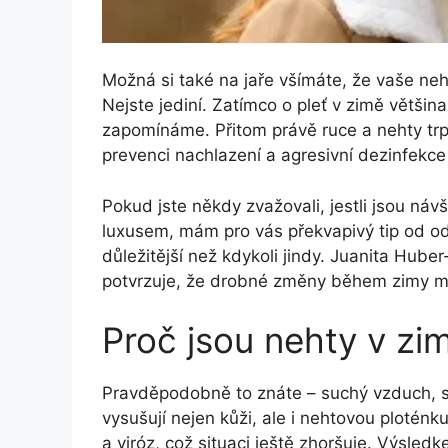
Možná si také na jaře všímáte, že vaše neh
Nejste jediní. Zatímco o pleť v zimě větši
zapomínáme. Přitom právě ruce a nehty trpí
prevenci nachlazení a agresivní dezinfekce 
Pokud jste někdy zvažovali, jestli jsou ná
luxusem, mám pro vás překvapivý tip od od
důležitější než kdykoli jindy. Juanita Hub
potvrzuje, že drobné změny během zimy mo
Proč jsou nehty v zi
Pravděpodobně to znáte – suchý vzduch, st
vysušují nejen kůži, ale i nehtovou ploténk
a viróz, což situaci ještě zhoršuje. Výsledk