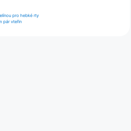
elínou pro hebké rty
 pár vteřin