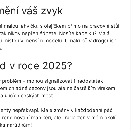
mění váš zvyk
i malou lahvičku s olejíčkem přímo na pracovní stůl
 tak nikdy nepřehlédnete. Nosíte kabelku? Malá
ou místo i v menším modelu. U nákupů v drogeriích
y.
eď v roce 2025?
ý problém – mohou signalizovat i nedostatek
em chladné sezóny jsou ale nejčastějším viníkem
a ulicích českých měst.
e nehty nepřekvapí. Malé změny v každodenní péči
en renomovaní manikéři, ale i řada žen v mém okolí.
m kamarádkám!