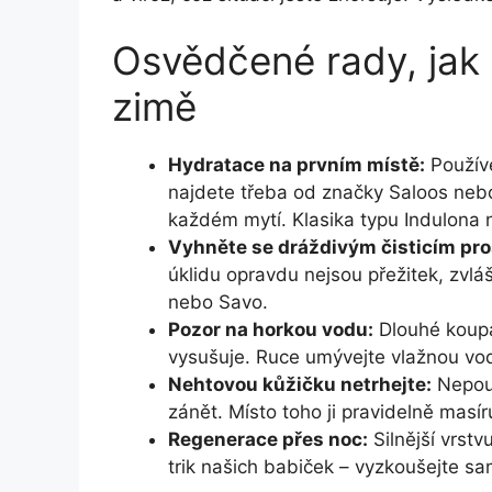
Osvědčené rady, jak
zimě
Hydratace na prvním místě:
Používe
najdete třeba od značky Saloos neb
každém mytí. Klasika typu Indulona 
Vyhněte se dráždivým čisticím pr
úklidu opravdu nejsou přežitek, zvl
nebo Savo.
Pozor na horkou vodu:
Dlouhé koupán
vysušuje. Ruce umývejte vlažnou vo
Nehtovou kůžičku netrhejte:
Nepouš
zánět. Místo toho ji pravidelně masír
Regenerace přes noc:
Silnější vrst
trik našich babiček – vyzkoušejte sam