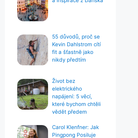
a inspirace z Dánska
55 důvodů, proč se
Kevin Dahlstrom cítí
fit a šťastně jako
nikdy předtím
Život bez
elektrického
napájení: 5 věcí,
které bychom chtěli
vědět předem
Carol Klenfner: Jak
Pingpong Posiluje