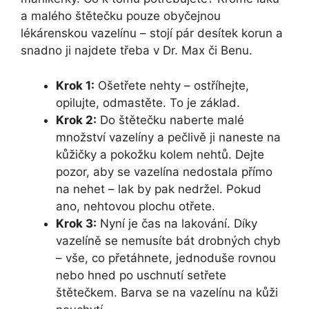
a malého štětečku pouze obyčejnou
lékárenskou vazelínu – stojí pár desítek korun a
snadno ji najdete třeba v Dr. Max či Benu.
Krok 1:
Ošetřete nehty – ostříhejte,
opilujte, odmastěte. To je základ.
Krok 2:
Do štětečku naberte malé
množství vazelíny a pečlivě ji naneste na
kůžičky a pokožku kolem nehtů. Dejte
pozor, aby se vazelína nedostala přímo
na nehet – lak by pak nedržel. Pokud
ano, nehtovou plochu otřete.
Krok 3:
Nyní je čas na lakování. Díky
vazelíně se nemusíte bát drobných chyb
– vše, co přetáhnete, jednoduše rovnou
nebo hned po uschnutí setřete
štětečkem. Barva se na vazelínu na kůži