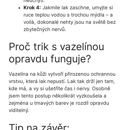
neuchytí.
Krok 4:
Jakmile lak zaschne, umyjte si
ruce teplou vodou s trochou mýdla – a
voilà, dokonalé nehty jsou na světě bez
zbytečných nervů.
Proč trik s vazelínou
opravdu funguje?
Vazelína na kůži vytvoří přirozenou ochrannou
vrstvu, která lak nepustí. Lak tak drží jen tam,
kde má, a vy si ušetříte čas i nervy. Osobně
jsem tento postup několikrát vyzkoušela a
zejména u tmavých barev je rozdíl opravdu
viditelný.
Tip na závěr: