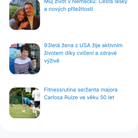
Můj život v Německu: Cesta lásky
a nových příležitostí
93letá žena z USA žije aktivním
životem díky cvičení a zdravé
výživě
Fitnessrutina seržanta majora
Carlosa Ruize ve věku 50 let