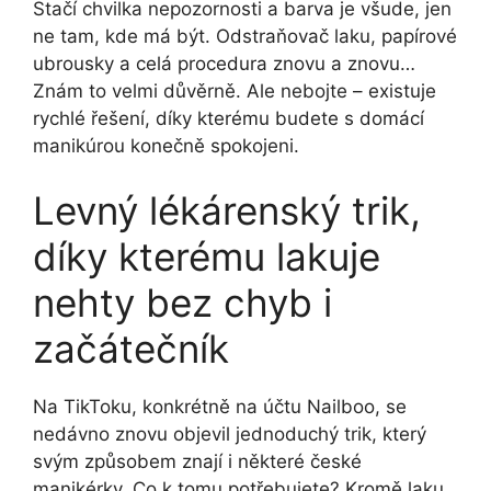
Stačí chvilka nepozornosti a barva je všude, jen
ne tam, kde má být. Odstraňovač laku, papírové
ubrousky a celá procedura znovu a znovu…
Znám to velmi důvěrně. Ale nebojte – existuje
rychlé řešení, díky kterému budete s domácí
manikúrou konečně spokojeni.
Levný lékárenský trik,
díky kterému lakuje
nehty bez chyb i
začátečník
Na TikToku, konkrétně na účtu Nailboo, se
nedávno znovu objevil jednoduchý trik, který
svým způsobem znají i některé české
manikérky. Co k tomu potřebujete? Kromě laku