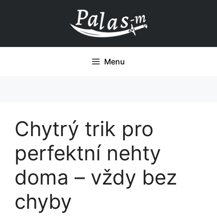
Přeskočit
na
obsah
Menu
Chytrý trik pro
perfektní nehty
doma – vždy bez
chyby