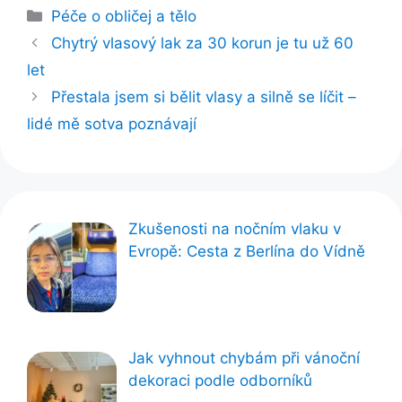
Rubriky
Péče o obličej a tělo
Chytrý vlasový lak za 30 korun je tu už 60
let
Přestala jsem si bělit vlasy a silně se líčit –
lidé mě sotva poznávají
Zkušenosti na nočním vlaku v
Evropě: Cesta z Berlína do Vídně
Jak vyhnout chybám při vánoční
dekoraci podle odborníků